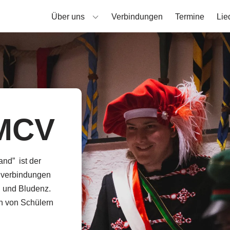
Über uns
Verbindungen
Termine
Lie
​​CV
and” ist der
ulverbindungen
h und Bludenz.
n von Schülern