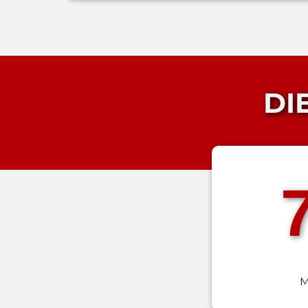
DIE
M