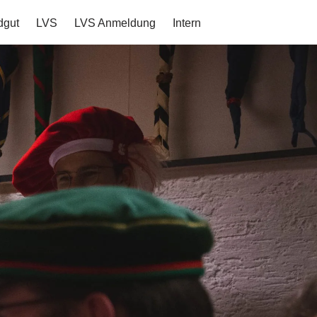
dgut
LVS
LVS Anmeldung
Intern