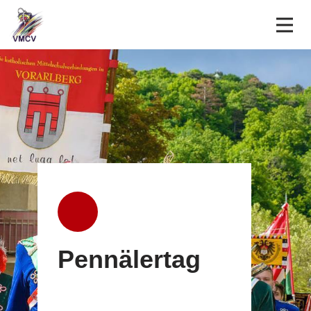
Über uns
Verbindungen
Termine
Liedgut
LVS
LVS Anmeldung
Intern
Pennälertag