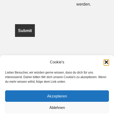
werden.
Cookie's
© Copyright 2026. All rights reserved. Vorarlberger
Mittelschülercartellverband
Lieber Besucher, wir würden gerne wissen, dass du dich für uns
interessierst. Daher bitten Wir dich unsere Cookie's zu akzeptieren. Wenn
Powered by
du mehr wissen willst, folge dem Link unten.
webpoint
&
Logout
db
Akzeptieren
Impressum
Ablehnen