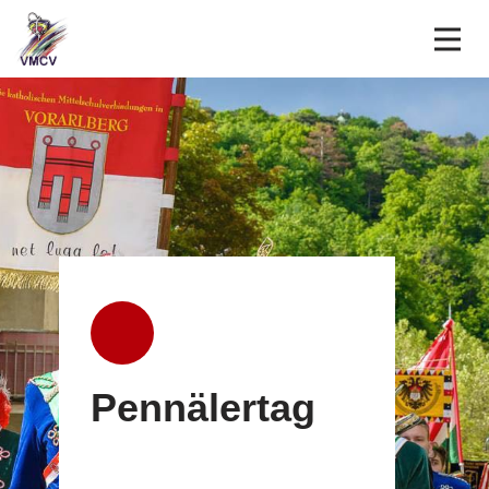
Über uns
Verbindungen
Termine
Liedgut
LVS
LVS Anmeldung
Intern
Pennälertag