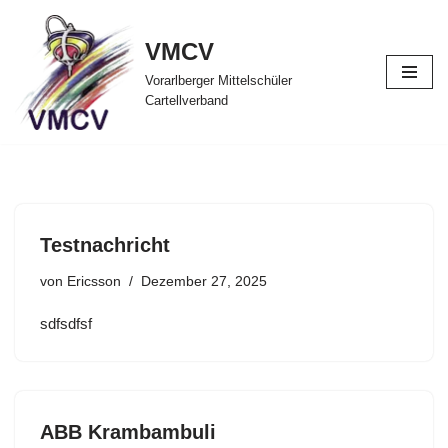
VMCV
Zum
Inhalt
Vorarlberger Mittelschüler
Cartellverband
Testnachricht
von
Ericsson
Dezember 27, 2025
sdfsdfsf
ABB Krambambuli